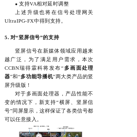
支持
VA
相对延时调整
●
上述升级也将在信号处理网关
UltraIPG-FX
中得到支持。
5.
对
“
竖屏信号
”
的支持
竖屏信号在新媒体领域应用越来
越广泛，为了满足用户需求，本次
CCBN
瑞得霖科将发布
“
多画面处理
器
”
和
“
多功能导播机
”
两大类产品的竖
屏升级版！
对于多画面处理器，产品性能不
变的情况下，新支持
“
横屏、竖屏信
号
”
同屏显示，这样保证了各类信号都
可以任意接入。