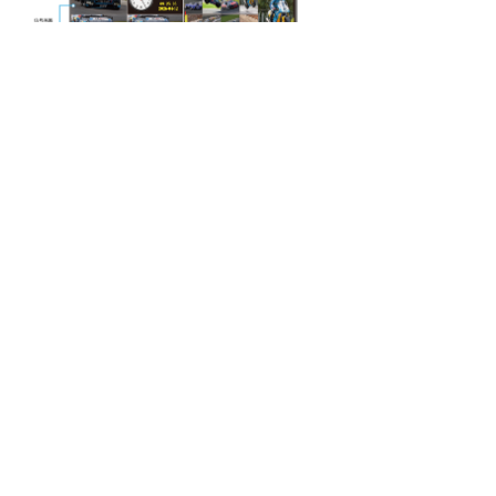
对于多功能导播机（如
MyCaster
、
MyCaster-4K
），用户升
级固件后可以切换成竖屏直播模式，
轻松开启竖屏直播。
此外，多功能导播机还新增了实