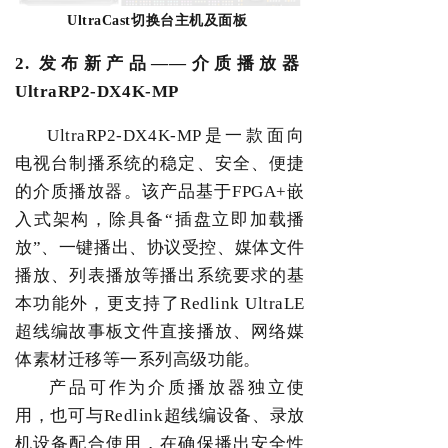
UltraCast
切换台主机及面板
2.
发布新产品——介质播放器
UltraRP2-DX4K-MP
UltraRP2-DX4K-MP
是一款面向
电视台制播系统的稳定、安全、便捷
的介质播放器。该产品基于
FPGA+
嵌
入式架构，除具备
“
插盘立即加载播
放
”
、一键播出、协议受控、媒体文件
播放、列表播放等播出系统要求的
基
本
功能外，更支持了
Redlink UltraLE
超线编故事板文件直接播放、网络媒
体素材迁移等一系列高级功能。
产品可作为介质播放器独立使
用，也可与
Redlink
超线编设备、录放
机设备配合使用，在确保播出安全性