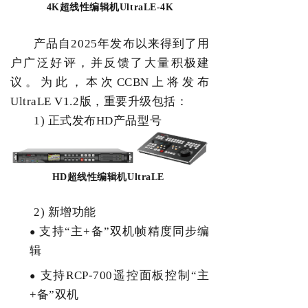
4K
超线性编辑机
UltraLE-4K
产品自
2025
年发布以来得到了用
户广泛好评，并反馈了大量积极建
议。为此，本次
CCBN
上将发布
UltraLE V1.2
版，重要升级包括：
1)
正式发布
HD
产品型号
HD
超线性编辑机
UltraLE
2)
新增功能
支持
“
主
+
备
”
双机帧精度同步编
●
辑
支持
RCP-700
遥控面板控制
“
主
●
+
备
”
双机