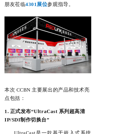
朋友莅临
4301
展位
参观指导。
本次
CCBN
主要展出的产品和技术亮
点包括：
1.
正式发布
“UltraCast
系列超高清
IP/SDI
制作切换台
”
UltraCast
是一款基于嵌入式系统