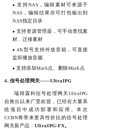
支持
NAS
，编辑素材可来源于
●
NAS
，编辑结果亦可打包输出到
NAS
指定目录
支持资源管理器，可手动查找素
●
材、迁移素材
4K
型号支持外放音箱，可直接
●
监听播放音频
支持添加
Mark
点、删除
Mark
点
●
4.
信号处理网关
——UltraIPG
瑞得霖科信号处理网关
UltraIPG
自推出以来广受欢迎，已经在大量系
统项目中成功部署和应用。本次
CCBN
将带来更具性价比的信号处理
网关新产品：
UltraIPG-FX
。