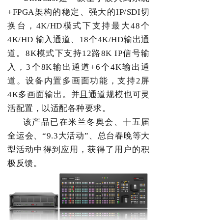
+FPGA
架构的稳定、强大的
IP/SDI
切
换台，
4K/HD
模式下支持最大
48
个
4K/HD
输入通道、
18
个
4K/HD
输出通
道。
8K
模式下支持
12
路
8K IP
信号输
入，
3
个
8K
输出通道
+6
个
4K
输出通
道。设备内置多画面功能，支持
2
屏
4K
多画面输出。并且通道规模也可灵
活配置，以适配各种要求。
该产品已在米兰冬奥会、十五届
全运会、
“9.3
大活动
”
、总台春晚等大
型活动中得到应用，获得了用户的积
极反馈。