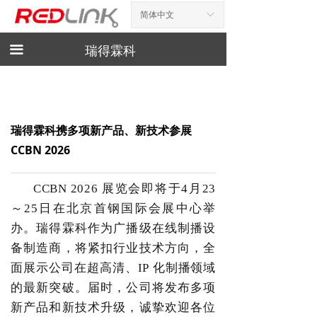
简体中文
ꀅ
首页
新闻资讯
끀
瑞得霖科
产品展示
产品手册
瑞得霖科携多项新产品、新技术参展
下载
CCBN 2026
相关工具
CCBN 2026
展览会即将于
4
月
23
诚聘英才
～
25
日在北京首钢国际会展中心举
办。瑞得霖科作为广播级在线制播设
联系我们
备制造商，将紧扣行业技术方向，全
面展示公司在超高清、
IP
化制播领域
的最新突破。届时，公司将发布多项
新产品和新技术升级，诚挚欢迎各位