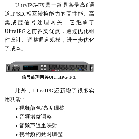
UltraIPG-FX
是一款具备最高
8
通
道
IP/SDI
相互转换能力的高性能、高
集成度信号处理网关。它继承了
UltraIPG
之前各类优点，通过优化组
件设计、
调整通道规模
，进一步
优化
了
成本。
信号处理网关
UltraIPG-FX
此外，
UltraIPG
还新增了很多实
用功能：
视频颜色
/
亮度调整
●
音频增益调整
●
音频声道重映射
●
视音频的延时调整
●